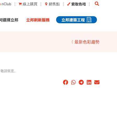
Search
索取色咭
nClub
線上購買
銷售點
何選擇立邦
立邦刷新服務
立邦建築工程
〈 最新色彩趨勢
，敬請留意。