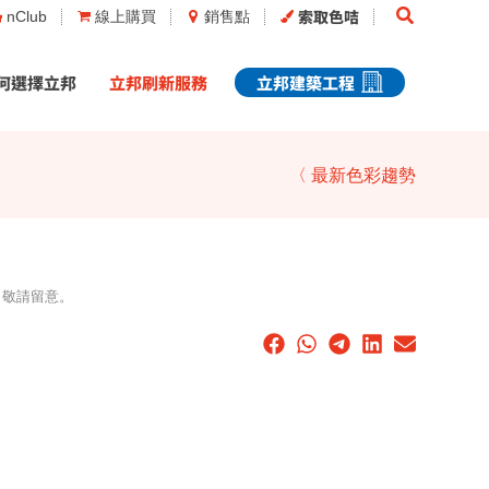
Search
索取色咭
nClub
線上購買
銷售點
何選擇立邦
立邦刷新服務
立邦建築工程
〈 最新色彩趨勢
，敬請留意。