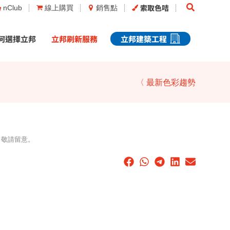
Search
索取色咭
nClub
線上購買
銷售點
何選擇立邦
立邦刷新服務
立邦建築工程
〈 最新色彩趨勢
，敬請留意。