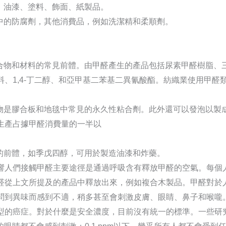
水、油漆、塗料、飾面、紙製品。
品中的防腐劑，其他消費品，例如洗潔精和柔順劑。
化合物和材料的常見前體。由甲醛產生的產品包括尿素甲醛樹脂、
料、1,4-丁二醇、和亞甲基二苯基二異氰酸酯。紡織業使用甲醛
合物是膠合板和地毯中常見的永久性粘合劑。此外還可以發泡以製
生產占據甲醛消費量的一半以
醇的前體，如季戊四醇，可用於製造油漆和炸藥。
響人們接觸甲醛主要途徑是通過呼吸含有釋放甲醛的空氣。每個
醛從上文所提及的產品中釋放出來，例如複合木製品。甲醛對於
問到異味而感到不適，稍多甚至會刺激皮膚、眼睛、鼻子和喉嚨
型的癌症。對於什麼是安全濃度，目前沒有統一的標準。一些研究