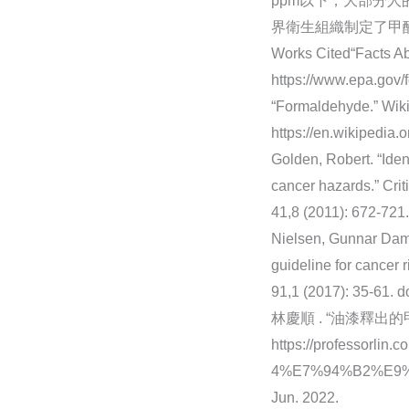
ppm以下，大部分人
界衛生組織制定了甲醛
Works Cited“Facts Ab
https://www.epa.gov/
“Formaldehyde.” Wik
https://en.wikipedia
Golden, Robert. “Iden
cancer hazards.” Criti
41,8 (2011): 672-72
Nielsen, Gunnar Damg
guideline for cancer 
91,1 (2017): 35-61. 
林慶順 . “油漆釋出的甲醛
https://professo
4%E7%94%B2%E9%8
Jun. 2022.