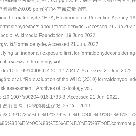
的眼睛都不會感到刺激；0.1 ppm以下，幾乎所有人都不會受到任
暴露量為0.08 ppm的室內空氣質量指南。
out Formaldehyde.” EPA, Environmental Protection Agency, 18 
formaldehyde/facts-about-formaldehyde. Accessed 21 Jun.2022
ipedia, Wikimedia Foundation, 19 June 2022,
.org/wiki/Formaldehyde. Accessed 21 Jun. 2022.
tifying an indoor air exposure limit for formaldehydeconsidering 
cal reviews in toxicology vol.
1. doi:10.3109/10408444.2011.573467. Accessed 21 Jun. 2022.
ård et al. “Re-evaluation of the WHO (2010) formaldehyde indoo
risk assessment.” Archives of toxicology vol.
doi:10.1007/s00204-016-1733-8. Accessed 21 Jun. 2022.
有害嗎.” 科學的養生保健, 25 Oct. 2019,
rlin.com/2019/10/25/%E6%B2%B9%E6%BC%86%E9%87%8B
6%9B%E6%9C%89%E5%AE%B3%E5%97%8E/comment-page-