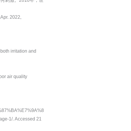
何刺激。2010年，世
Apr. 2022,
.
both irritation and
r air quality
%E5%87%BA%E7%9A%8
1/. Accessed 21