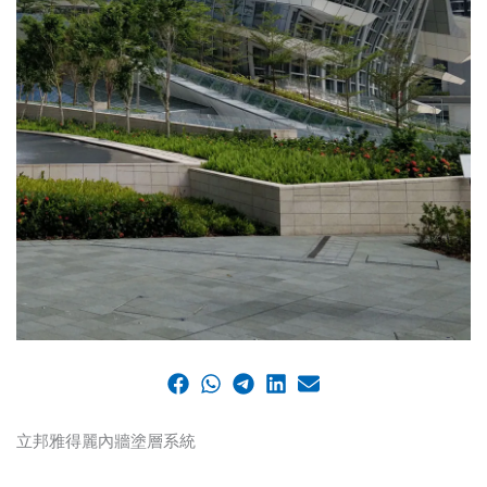
立邦雅得麗內牆塗層系統