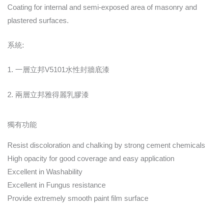
Coating for internal and semi-exposed area of masonry and
plastered surfaces.
系統:
1. 一層立邦V5101水性封牆底漆
2. 兩層立邦雅得麗乳膠漆
獨有功能
Resist discoloration and chalking by strong cement chemicals
High opacity for good coverage and easy application
Excellent in Washability
Excellent in Fungus resistance
Provide extremely smooth paint film surface