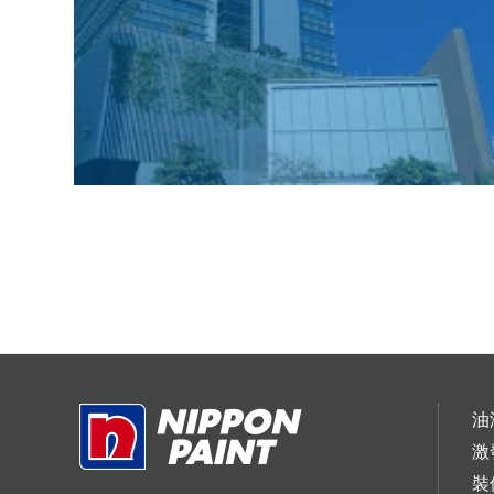
油
激
裝