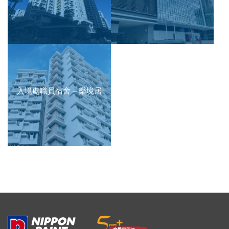
入境處職員宿舍 – 樂境居