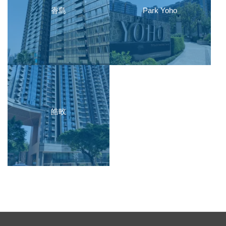
香島
Park Yoho
皓畋