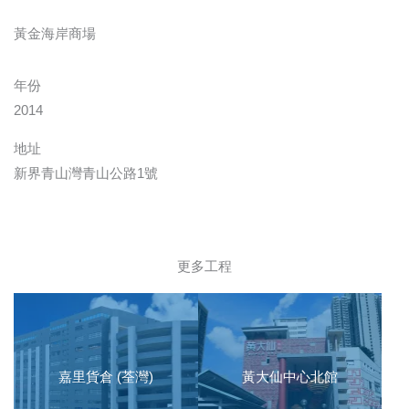
黃金海岸商場
年份
2014
地址
新界青山灣青山公路1號
更多工程
嘉里貨倉 (荃灣)
黃大仙中心北館