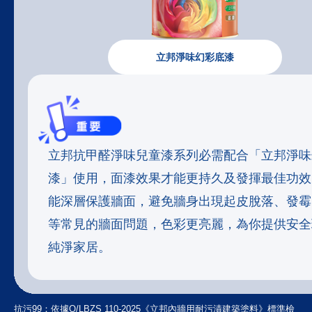
立邦淨味幻彩底漆
立邦抗甲醛淨味兒童漆系列必需配合「立邦淨味
暮雲暖居・歸心之境
漆」使用，面漆效果才能更持久及發揮最佳功效
能深層保護牆面，避免牆身出現起皮脫落、發霉
靈感來源
：暮色四合時天際的暖白微光 + 烘
等常見的牆面問題，色彩更亮麗，為你提供安全
焙咖啡豆的醇厚質感
純淨家居。
推薦使用空間
：客廳牆面、家庭活動區
奶咖色調柔和過渡視覺衝擊，提升空間包容
抗污99：依據Q/LBZS 110-2025《立邦內牆用耐污漬建築塗料》標準檢