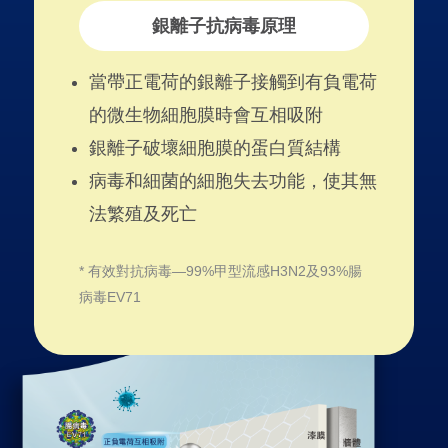
銀離子抗病毒原理
當帶正電荷的銀離子接觸到有負電荷
的微生物細胞膜時會互相吸附
銀離子破壞細胞膜的蛋白質結構
病毒和細菌的細胞失去功能，使其無
法繁殖及死亡
* 有效對抗病毒—99%甲型流感H3N2及93%腸
病毒EV71