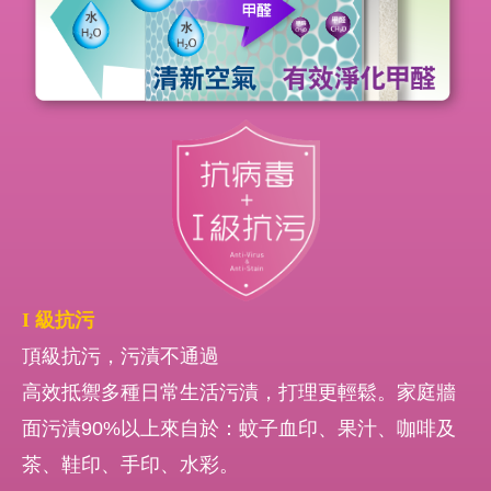
I
級抗污
頂級抗污，污漬不通過
高效抵禦多種日常生活污漬，打理更輕鬆。家庭牆
面污漬90%以上來自於：蚊子血印、果汁、咖啡及
茶、鞋印、手印、水彩。