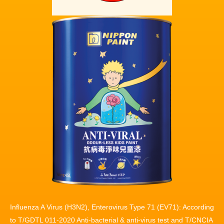
Influenza A Virus (H3N2), Enterovirus Type 71 (EV71): According
to T/GDTL 011-2020 Anti-bacterial & anti-virus test and T/CNCIA