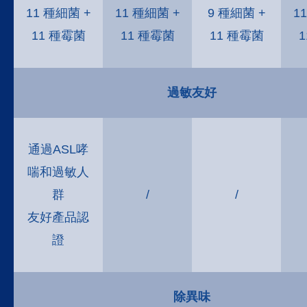
11 種細菌 +
11 種細菌 +
9 種細菌 +
1
11 種霉菌
11 種霉菌
11 種霉菌
過敏友好
通過ASL哮
喘和過敏人
群
/
/
友好產品認
證
除異味