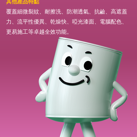
其他產品特點
覆蓋細微裂紋、耐擦洗、防潮透氣、抗鹼、高遮蓋
力、流平性優異、乾燥快、啞光漆面、電腦配色、
更易施工等卓越全效功能。