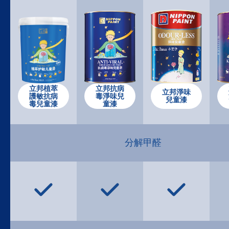
立邦植萃
立邦抗病
立邦淨味
護敏抗病
毒淨味兒
兒童漆
毒兒童漆
童漆
分解甲醛