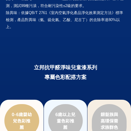
感與歸屬感。
測，測試99種污漬，符合耐污染性≤2級的要求。
除異味：依據QB/T 2761《室內空氣淨化產品淨化效果測定方法》標準
檢測，產品對異味（氨、硫化氫、乙酸、尼古丁）的去除率達80%以
上。
立邦抗甲醛淨味兒童漆系列
專屬色彩配搭方案
0-6歲嬰幼
6歲以上兒
銀髮族與
主推色
搭配色
兒色彩推
童色彩推
高環保需
薦
薦
求族群色