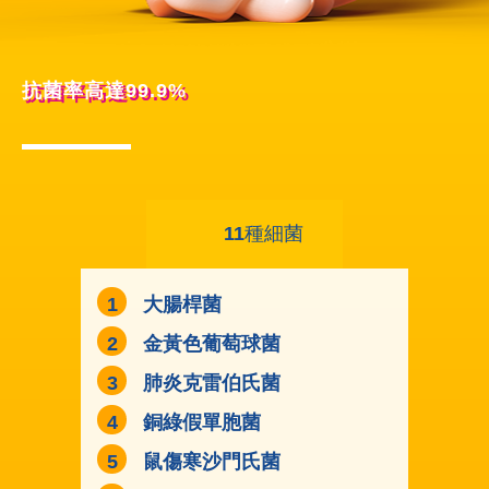
抗菌率高達99.9%
11
種細菌
大腸桿菌
金黃色葡萄球菌
肺炎克雷伯氏菌
銅綠假單胞菌
鼠傷寒沙門氏菌