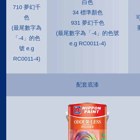
白色
710 夢幻千
34 標準顏色
色
可
931 夢幻千色
(最尾數字為
(最尾數字為「-4」的色號
「-4」的色
e.g RC0011-4)
號 e.g
RC0011-4)
配套底漆