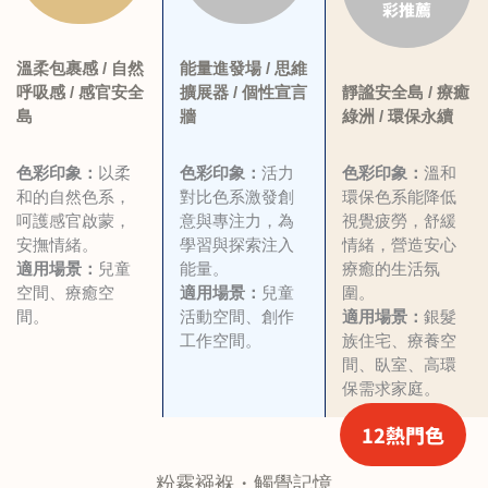
彩推薦
貝殼白
奶咖
可可豆
溫柔包裹感 / 自然
能量進發場 / 思維
Scalloped Pearl
Milk-Coffee
Cocoa Bean
呼吸感 / 感官安全
擴展器 / 個性宣言
靜謐安全島 / 療癒
NN1507-4
NN0020-4
NN2480-2
島
牆
綠洲 / 環保永續
色彩印象：
以柔
色彩印象：
活力
色彩印象：
溫和
備註：
和的自然色系，
對比色系激發創
環保色系能降低
立邦兒童漆小羊皮效果漆可調配夢幻千色全部1988顏色
呵護感官啟蒙，
意與專注力，為
視覺疲勞，舒緩
立邦植萃護敏抗病毒兒童漆可調配備註*的色號
安撫情緒。
學習與探索注入
情緒，營造安心
立邦抗病毒淨味兒童漆及立邦淨味兒童漆可調配夢幻千色中最尾數
適用場景：
兒童
能量。
療癒的生活氛
字為「-4」的色號
空間、療癒空
適用場景：
兒童
圍。
間。
活動空間、創作
適用場景：
銀髮
本網頁所顯示的顏色或會因個別顯示器之不同設定而有差別，一切
工作空間。
族住宅、療養空
間、臥室、高環
顏色以原漆顏色為準。敬請留意。
保需求家庭。
12熱門色
粉霧襁褓・觸覺記憶