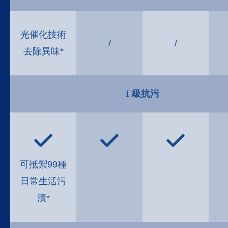
光催化技術
/
/
去除異味*
I
級抗污
可抵禦99種
日常生活污
漬*