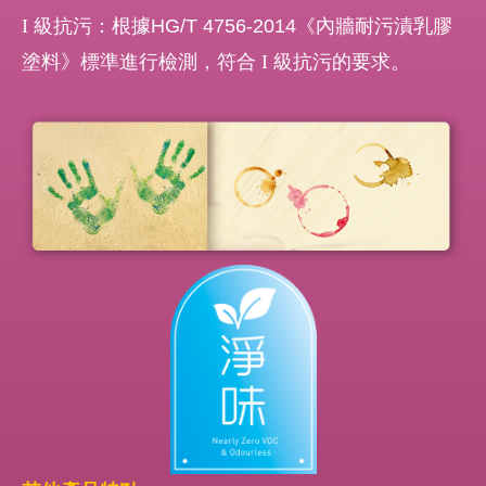
I
級抗污：根據HG/T 4756-2014《內牆耐污漬乳膠
塗料》標準進行檢測，符合
I
級抗污的要求。