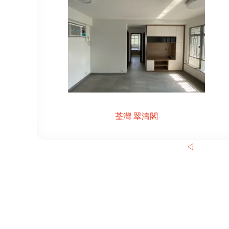
荃灣 翠濤閣
◁