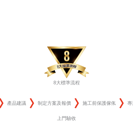
8大標準流程
產品建議
制定方案及報價
施工前保護傢俬
專
上門驗收