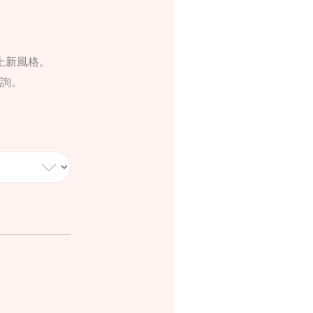
上新風格。
詢。