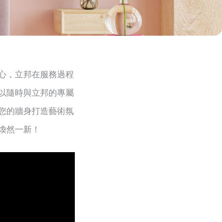
心，立邦在服務過程
以隨時與立邦的專屬
您的牆身打造藝術氛
煥然一新！