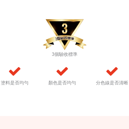
3個驗收標準
塗料是否均勻
顏色是否均勻
分色線是否清晰