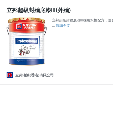
立邦超級封牆底漆III(外牆)
立邦超級封牆底漆III採用水性配方
立
…
閱讀全文
邦
超
級
封
牆
底
漆
III(外
牆)
立邦油漆(香港)有限公司